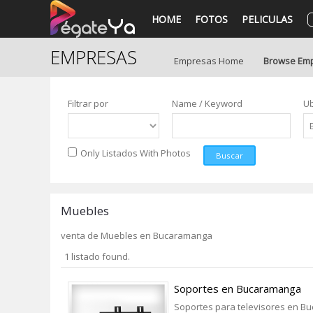
HOME
FOTOS
PELICULAS
EMPRESAS
Empresas Home
Browse Em
Filtrar por
Name / Keyword
Ub
Only Listados With Photos
Buscar
Muebles
venta de Muebles en Bucaramanga
1 listado found.
Soportes en Bucaramanga
Soportes para televisores en B