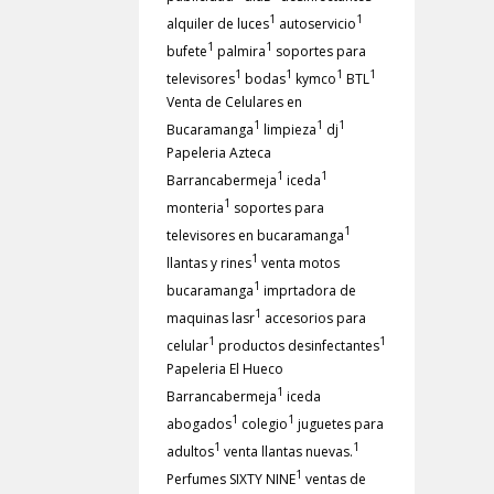
1
1
alquiler de luces
autoservicio
1
1
bufete
palmira
soportes para
1
1
1
1
televisores
bodas
kymco
BTL
Venta de Celulares en
1
1
1
Bucaramanga
limpieza
dj
Papeleria Azteca
1
1
Barrancabermeja
iceda
1
monteria
soportes para
1
televisores en bucaramanga
1
llantas y rines
venta motos
1
bucaramanga
imprtadora de
1
maquinas lasr
accesorios para
1
1
celular
productos desinfectantes
Papeleria El Hueco
1
Barrancabermeja
iceda
1
1
abogados
colegio
juguetes para
1
1
adultos
venta llantas nuevas.
1
Perfumes SIXTY NINE
ventas de