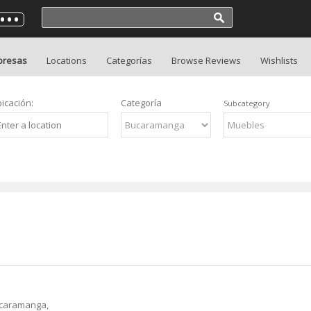
presas
Locations
Categorías
Browse Reviews
Wishlists
icación:
Categoría
Subcategory
ucaramanga,