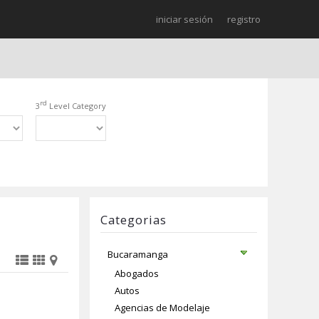
iniciar sesión
registro
rd
3
Level Category
Categorias
Bucaramanga
Abogados
Autos
Agencias de Modelaje