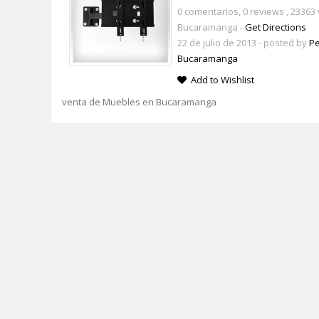
0 comentarios,
0 reviews
, 23363 
Bucaramanga -
Get Directions
22 de julio de 2013
- posted by
Pe
Bucaramanga
Add to Wishlist
venta de Muebles en Bucaramanga