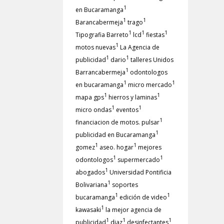
1
en Bucaramanga
1
1
Barancabermeja
trago
1
1
1
Tipografia Barreto
lcd
fiestas
1
motos nuevas
La Agencia de
1
1
publicidad
dario
talleres Unidos
1
Barrancabermeja
odontologos
1
1
en bucaramanga
micro mercado
1
1
mapa gps
hierros y laminas
1
1
micro ondas
eventos
1
financiacion de motos. pulsar
1
publicidad en Bucaramanga
1
1
gomez
aseo. hogar
mejores
1
1
odontologos
supermercado
1
abogados
Universidad Pontificia
1
Bolivariana
soportes
1
1
bucaramanga
edición de video
1
kawasaki
la mejor agencia de
1
1
1
publicidad
diaz
desinfectantes