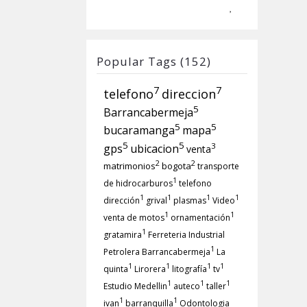
Popular Tags (152)
7
7
telefono
direccion
5
Barrancabermeja
5
5
bucaramanga
mapa
5
5
3
gps
ubicacion
venta
2
2
matrimonios
bogota
transporte
1
de hidrocarburos
telefono
1
1
1
1
dirección
grival
plasmas
Video
1
1
venta de motos
ornamentación
1
gratamira
Ferreteria Industrial
1
Petrolera Barrancabermeja
La
1
1
1
1
quinta
Lirorera
litografía
tv
1
1
1
Estudio Medellin
auteco
taller
1
1
ivan
barranquilla
Odontologia