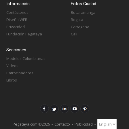
Información
Fotos Ciudad
Contáctenos
Bucaramanga
Diseño WEB
Bogota
Privacidad
Cartagena
Fundación Pegateya
Cali
Secciones
Modelos Colombianas
Videos
Patrocinadores
Libros
Pegateya.com ©2026 -
Contacto
-
Publicidad
-