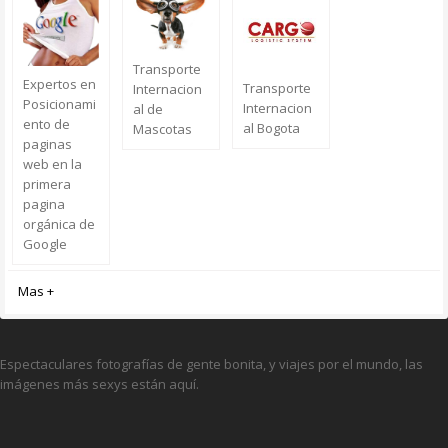
Transporte
Expertos en
Transporte
Internacion
Posicionami
Internacion
al de
ento de
al Bogota
Mascotas
paginas
web en la
primera
pagina
orgánica de
Google
Mas +
Espectaculares fotografías de gente bonita, y viajes por el mundo, las
imágenes más sexys están aquí.