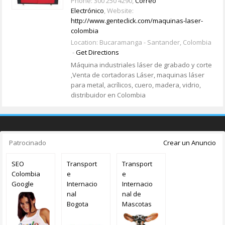
Phone: 300 250 4290,
Correo
Electrónico
, Website:
http://www.genteclick.com/maquinas-laser-
colombia
Location: Bucaramanga - Santander, Colombia
-
Get Directions
Máquina industriales láser de grabado y corte
,Venta de cortadoras Láser, maquinas láser
para metal, acrílicos, cuero, madera, vidrio,
distribuidor en Colombia
Patrocinado
Crear un Anuncio
SEO
Transport
Transport
Colombia
e
e
Google
Internacio
Internacio
nal
nal de
Bogota
Mascotas