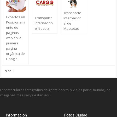
Transporte
Expertos en
Transporte
Internacion
Posicionami
Internacion
al de
ento de
al Bogota
Mascotas
paginas
web en la
primera
pagina
orgánica de
Google
Mas +
Espectaculares fotografías de gente bonita, y viajes por el mundo, las
imágenes más sexys están aquí.
Información
Fotos Ciudad