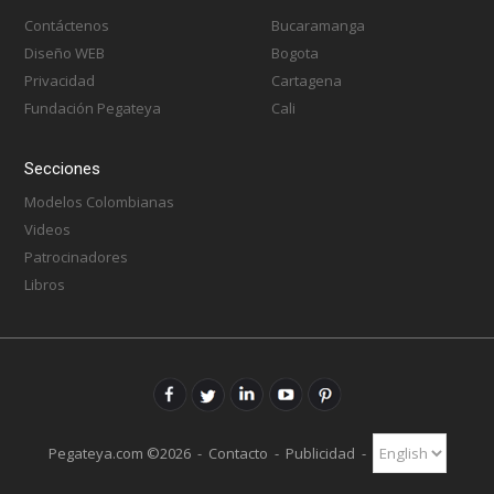
Contáctenos
Bucaramanga
Diseño WEB
Bogota
Privacidad
Cartagena
Fundación Pegateya
Cali
Secciones
Modelos Colombianas
Videos
Patrocinadores
Libros
Pegateya.com ©2026 -
Contacto
-
Publicidad
-