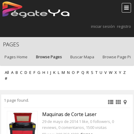
iniciar sesión
registro
PAGES
Pages Home
Browse Pages
Buscar Mapa
Browse Page Pin
All
A
B
C
D
E
F
G
H
I
J
K
L
M
N
O
P
Q
R
S
T
U
V
W
X
Y
Z
#
1 page found.
Maquinas de Corte Laser
29 de mayo de 2014
1 like, 0 followers, 0
reviews, 0 comentarios, 1500 visitas