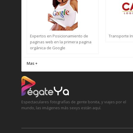
Expertos en Posicionamiento de
Transporte I
paginas web en la primera pagina
orgánica de Google
Mas +
Espectaculares fotografías de gente bonita, y viajes por el
mundo, las imágenes más sexys están aquí.