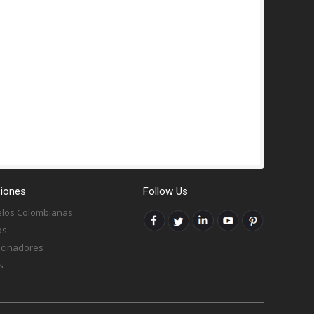
iones
Follow Us
los Colombianas
os
ocinadores
s