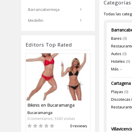
Categorías
Barrancabermeja
Todas las categ
Medellin
Barrancab
Bares
(0)
Editors Top Rated
Restaurant
Autos
(0)
Hoteles
(0)
Más
Cartagena
Playas
(0)
Discotecas
Bikinis en Bucaramanga
Restaurant
Bucaramanga
0 comentarios, 5343 visitas
0 reviews
Villavicenc