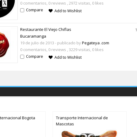
0 comentarios,
0 reviews
, 2972 visitas, 0 likes
Compare
Add to Wishlist
Restaurante El Viejo Chiflas
Bucaramanga
19 de julio de 2013
- publicado by
Pegateya .com
0 comentarios,
0 reviews
, 3229 visitas, 0 likes
Compare
Add to Wishlist
nternacional Bogota
Transporte Internacional de
Mascotas