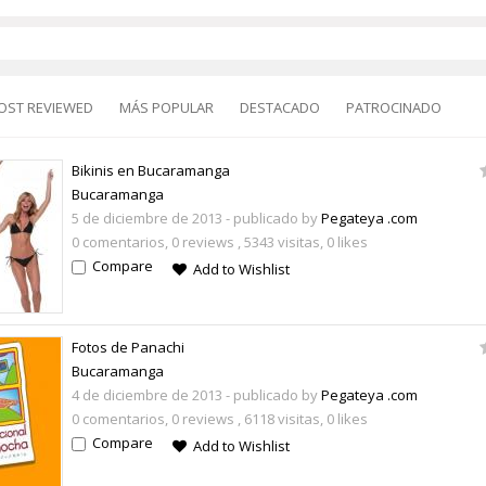
OST REVIEWED
MÁS POPULAR
DESTACADO
PATROCINADO
Bikinis en Bucaramanga
Bucaramanga
5 de diciembre de 2013
- publicado by
Pegateya .com
0 comentarios,
0 reviews
, 5343 visitas, 0 likes
Compare
Add to Wishlist
Fotos de Panachi
Bucaramanga
4 de diciembre de 2013
- publicado by
Pegateya .com
0 comentarios,
0 reviews
, 6118 visitas, 0 likes
Compare
Add to Wishlist