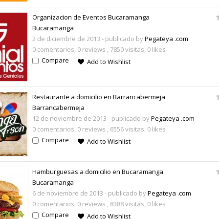
Organizacion de Eventos Bucaramanga
Bucaramanga
2 de diciembre de 2013
- publicado by
Pegateya .com
0 comentarios,
0 reviews
, 7850 visitas, 0 likes
Compare
Add to Wishlist
Restaurante a domicilio en Barrancabermeja
Barrancabermeja
12 de noviembre de 2013
- publicado by
Pegateya .com
0 comentarios,
0 reviews
, 6556 visitas, 0 likes
Compare
Add to Wishlist
Hamburguesas a domicilio en Bucaramanga
Bucaramanga
6 de noviembre de 2013
- publicado by
Pegateya .com
0 comentarios,
0 reviews
, 8388 visitas, 0 likes
Compare
Add to Wishlist