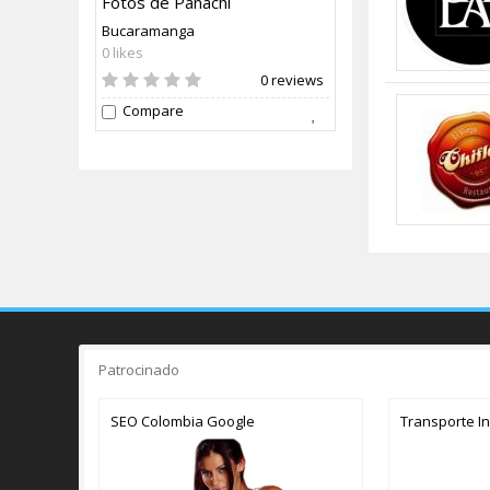
Fotos de Panachi
Bucaramanga
0 likes
0 reviews
Compare
Patrocinado
SEO Colombia Google
Transporte I