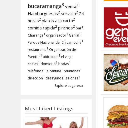
3
bucaramanga
2
venta
2
2
Hamburguesas
servicio
24
2
2
horas
platos a la carta
2
2
comida rapida
pinchos
1
bar
1
1
1
Charanga
organizador
Genial
1
Parque Nacional del Chicamocha
1
restaurante
Organización de
1
1
Eventos
ubicacion
el viejo
1
1
1
chiflas
domicilio
bodas
1
1
1
teléfonos
la cantina
reuniones
1
1
1
direccion
desayunos
salones
Explore Lugares »
Most Liked Listings