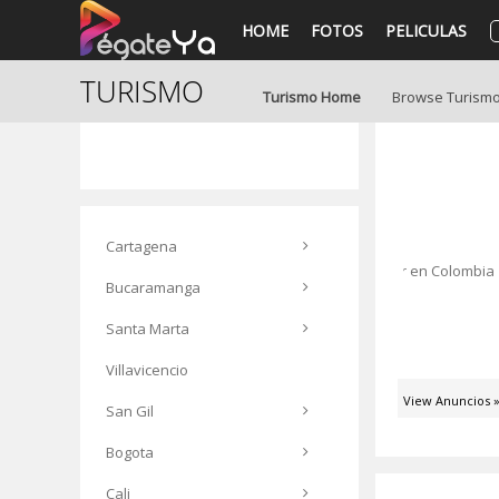
HOME
FOTOS
PELICULAS
TURISMO
Turismo Home
Browse Turism
Solares en Bucaramanga
Add To Wishlist
Cartagena
neles solares en Bucaramanga, energía solar en Colombia
Bucaramanga
Santa Marta
Villavicencio
View Anuncios 
San Gil
Bogota
Cali