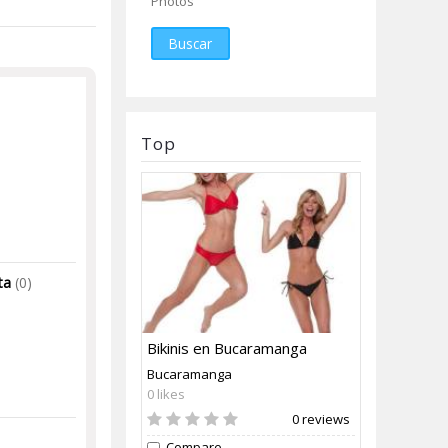
Photos
Buscar
Top
ta
(0)
Bikinis en Bucaramanga
Bucaramanga
0 likes
0 reviews
Compare