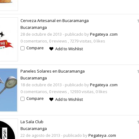
Cerveza Artesanal en Bucaramanga
Bucaramanga
28 de octubre de 2013
- publicado by
Pegateya .com
0 comentarios,
0 reviews
, 7279 visitas, 0 likes
Compare
Add to Wishlist
Paneles Solares en Bucaramanga
Bucaramanga
18 de octubre de 2013
- publicado by
Pegateya .com
0 comentarios,
0 reviews
, 12930 visitas, 0 likes
Compare
Add to Wishlist
La Sala Club
Bucaramanga
22 de agosto de 2013
- publicado by
Pegateya .com