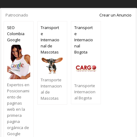
Patrocinado
Crear un Anuncio
SEO
Transport
Transport
Colombia
e
e
Google
Internacio
Internacio
nal de
nal
Mascotas
Bogota
Transporte
Expertos en
Transporte
Internacion
Posicionami
Internacion
al de
ento de
al Bogota
Mascotas
paginas
web en la
primera
pagina
orgánica de
Google