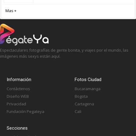
Mas +
Espectaculares fotografías de gente bonita, y viajes por el mundo, las
imágenes más sexys están aquí.
Información
Fotos Ciudad
Contáctenos
Bucaramanga
Diseño WEB
Bogota
Privacidad
Cartagena
Fundación Pegateya
Cali
Secciones