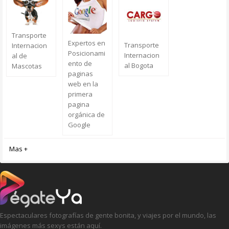
Transporte
Expertos en
Transporte
Internacion
Posicionami
Internacion
al de
ento de
al Bogota
Mascotas
paginas
web en la
primera
pagina
orgánica de
Google
Mas +
Espectaculares fotografías de gente bonita, y viajes por el mundo, las
imágenes más sexys están aquí.