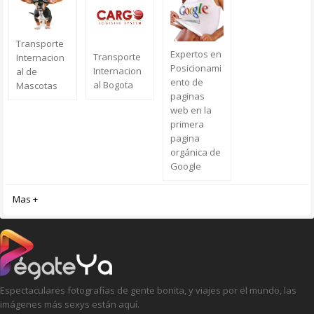
Transporte
Expertos en
Transporte
Internacion
Posicionami
Internacion
al de
ento de
al Bogota
Mascotas
paginas
web en la
primera
pagina
orgánica de
Google
Mas +
Espectaculares fotografías de gente bonita, y viajes por el mundo, las
imágenes más sexys están aquí.