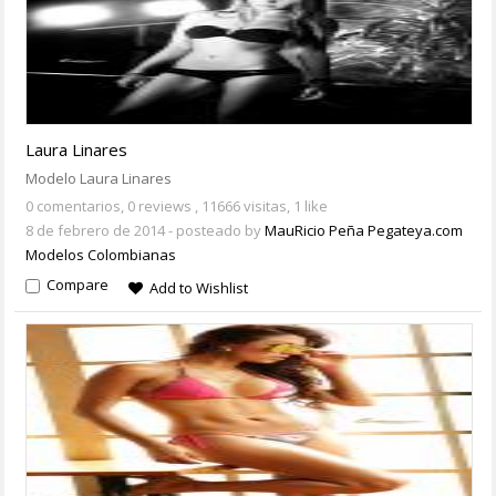
Laura Linares
Modelo Laura Linares
0 comentarios,
0 reviews
, 11666 visitas, 1 like
8 de febrero de 2014
- posteado by
MauRicio Peña Pegateya.com
Modelos Colombianas
Compare
Add to Wishlist