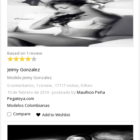
Based on 1 review
Jeimy Gonzalez
Modelo Jeimy Gonzalez
0 comentarios,
1 review
, 17117 visitas, 0 likes
10 de febrero de 2014
- posteado by
MauRicio Peña
Pegateya.com
Modelos Colombianas
Compare
Add to Wishlist