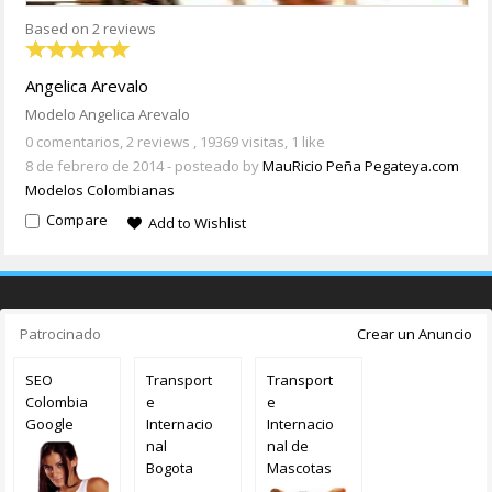
Based on 2 reviews
Angelica Arevalo
Modelo Angelica Arevalo
0 comentarios,
2 reviews
, 19369 visitas, 1 like
8 de febrero de 2014
- posteado by
MauRicio Peña Pegateya.com
Modelos Colombianas
Compare
Add to Wishlist
Patrocinado
Crear un Anuncio
SEO
Transport
Transport
Colombia
e
e
Google
Internacio
Internacio
nal
nal de
Bogota
Mascotas