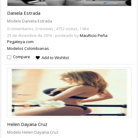
Daniela Estrada
Modelo Daniela Estrada
0 comentarios,
0 reviews
, 4752 visitas, 1 like
25 de diciembre de 2016
- posteado by
MauRicio Peña
Pegateya.com
Modelos Colombianas
Compare
Add to Wishlist
Helen Dayana Cruz
Modelo Helen Dayana Cruz