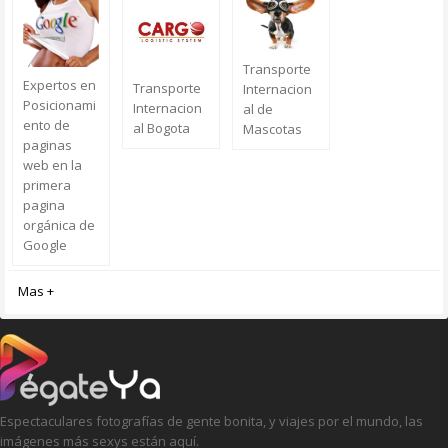
Transporte
Expertos en
Transporte
Internacion
Posicionami
Internacion
al de
ento de
al Bogota
Mascotas
paginas
web en la
primera
pagina
orgánica de
Google
Mas +
Espectaculares fotografías de gente bonita, y viajes por el mundo, las
imágenes más sexys están aquí.