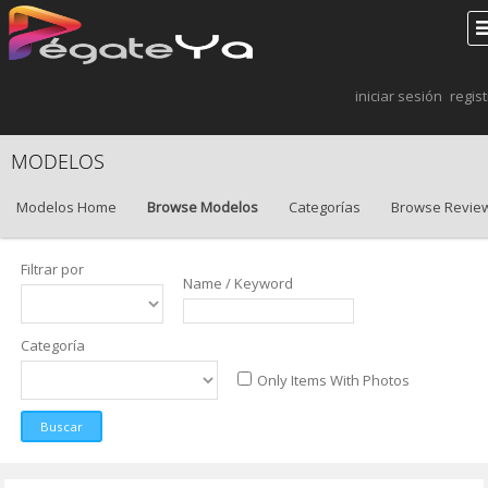
iniciar sesión
regis
MODELOS
Modelos Home
Browse Modelos
Categorías
Browse Revie
Filtrar por
Name / Keyword
Categoría
Only Items With Photos
Buscar