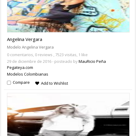
Angelina Vergara
Modelo Angelina Vergara
0 comentarios,
0 reviews
, 7523 visitas, 1 like
29 de diciembre de 2016
- posteado by
MauRicio Peña
Pegateya.com
Modelos Colombianas
Compare
Add to Wishlist