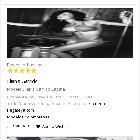
Based on 1 review
Elianis Garrido
Modelo Elianis Garrido Zapata
0 comentarios,
1 review
, 32105 visitas, 3 likes
10 de febrero de 2014
- posteado by
MauRicio Peña
Pegateya.com
Modelos Colombianas
Compare
Add to Wishlist