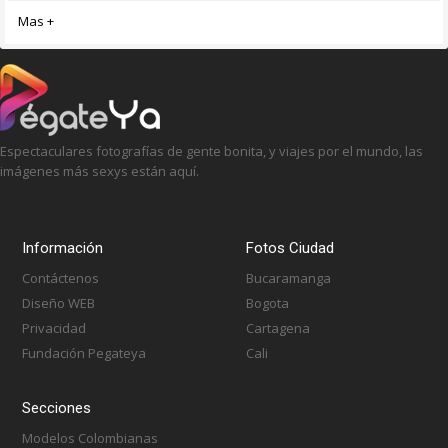
Mas +
Espectaculares fotografías de gente bonita, y viajes por el mundo, las
imágenes más sexys están aquí.
Información
Fotos Ciudad
Contáctenos
Bucaramanga
Diseño WEB
Bogota
Privacidad
Cartagena
Fundación Pegateya
Cali
Secciones
Modelos Colombianas