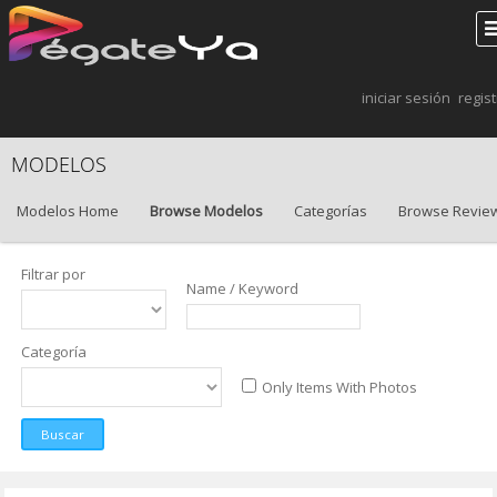
iniciar sesión
regis
MODELOS
Modelos Home
Browse Modelos
Categorías
Browse Revie
Filtrar por
Name / Keyword
Categoría
Only Items With Photos
Buscar