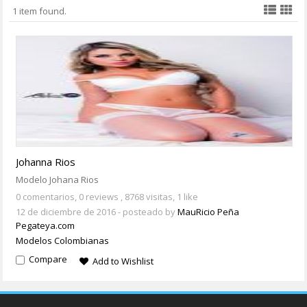
1 item found.
Johanna Rios
Modelo Johana Rios
0 comentarios,
0 reviews
, 8768 visitas, 1 like
12 de diciembre de 2016
- posteado by
MauRicio Peña
Pegateya.com
Modelos Colombianas
Compare
Add to Wishlist