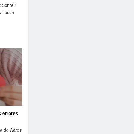
: Sonreír
te hacen
s errores
va de Walter