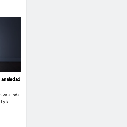
a ansiedad
o va a toda
d y la