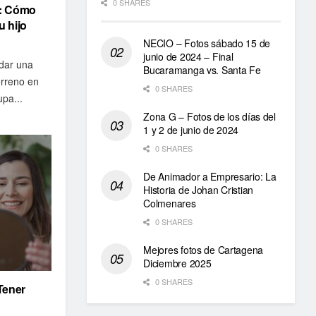
0 SHARES
s: Cómo
u hijo
NECIO – Fotos sábado 15 de
junio de 2024 – Final
rdar una
Bucaramanga vs. Santa Fe
erreno en
0 SHARES
pa...
Zona G – Fotos de los días del
1 y 2 de junio de 2024
0 SHARES
De Animador a Empresario: La
Historia de Johan Cristian
Colmenares
0 SHARES
Mejores fotos de Cartagena
Diciembre 2025
0 SHARES
Tener