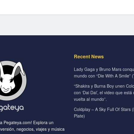
Recent News
Lady Gaga y Bruno Mars conqui
mundo con “Die With A Smile” (V
“Shakira y Burna Boy unen Colo
con ‘Dai Dai’, el video que está
vuelta al mundo”.
Coldplay – A Sky Full Of Stars (
Plate)
 a Pegateya.com! Explora un
versión, negocios, viajes y música