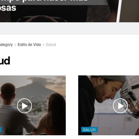
osas
ategory
Estilo de Vida
Salud
ud
SALUD