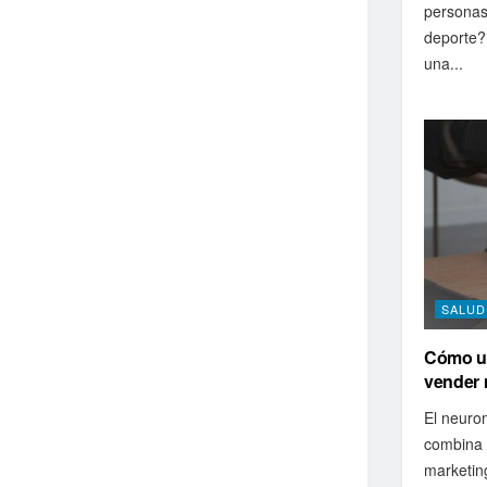
personas
deporte?
una...
SALUD
Cómo us
vender
El neuro
combina l
marketin