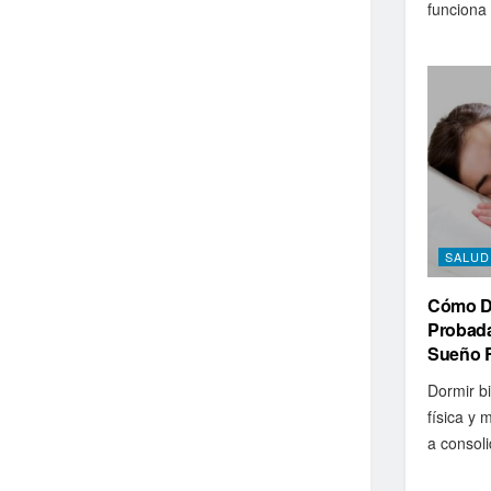
funciona e
SALUD
Cómo Do
Probada
Sueño 
Dormir bi
física y 
a consoli