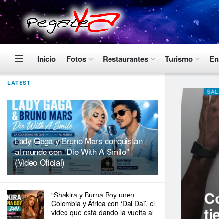
Inicio
Fotos
Restaurantes
Turismo
En
LATEST
SA
Lady Gaga y Bruno Mars conquistan
al mundo con “Die With A Smile”
(Video Oficial)
Có
“Shakira y Burna Boy unen
Colombia y África con ‘Dai Dai’, el
ti
video que está dando la vuelta al