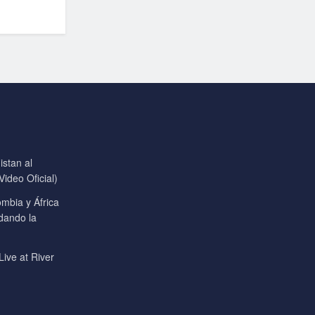
stan al
ideo Oficial)
mbia y África
 dando la
Live at River