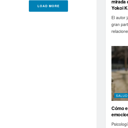
mirada 
LOAD MORE
Yokoi K
El autor
gran part
relacione
SALUD
Cómo el
emocio
Psicologí