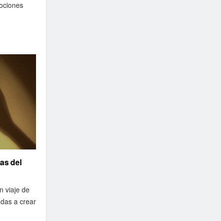
ociones
as del
n viaje de
das a crear