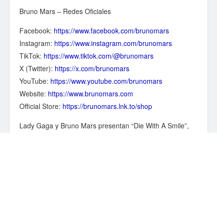
Bruno Mars – Redes Oficiales
Facebook:
https://www.facebook.com/brunomars
Instagram:
https://www.instagram.com/brunomars
TikTok:
https://www.tiktok.com/@brunomars
X (Twitter):
https://x.com/brunomars
YouTube:
https://www.youtube.com/brunomars
Website:
https://www.brunomars.com
Official Store:
https://brunomars.lnk.to/shop
Lady Gaga y Bruno Mars presentan “Die With A Smile”,
una colaboración musical que une dos de las voces más
reconocidas del mundo en una interpretación llena de
sentimiento y emoción.
#LadyGaga #BrunoMars #DieWithASmile
Category:
MUSICA