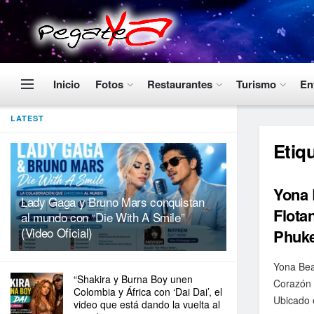
Inicio
Fotos
Restaurantes
Turismo
En
LATEST
Etiq
Yona 
Lady Gaga y Bruno Mars conquistan
Flota
al mundo con “Die With A Smile”
(Video Oficial)
Phuke
Yona Bea
“Shakira y Burna Boy unen
Corazón 
Colombia y África con ‘Dai Dai’, el
Ubicado e
video que está dando la vuelta al