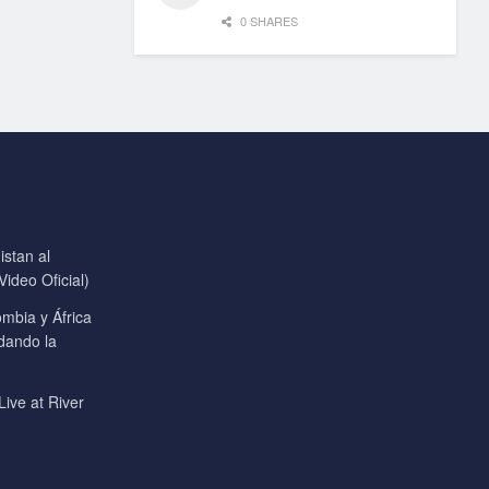
0 SHARES
stan al
ideo Oficial)
mbia y África
 dando la
Live at River