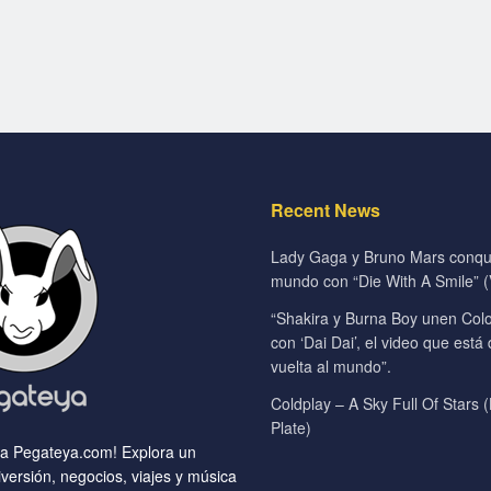
Recent News
Lady Gaga y Bruno Mars conqui
mundo con “Die With A Smile” (V
“Shakira y Burna Boy unen Colo
con ‘Dai Dai’, el video que está
vuelta al mundo”.
Coldplay – A Sky Full Of Stars (
Plate)
 a Pegateya.com! Explora un
versión, negocios, viajes y música