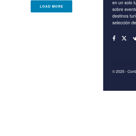
en un solo l
LOAD MORE
sobre event
destinos tur
selección d
© 2025
- Con