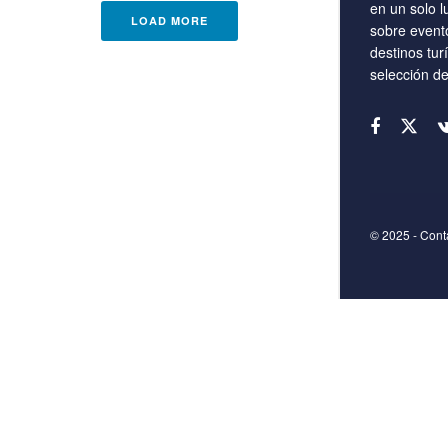
en un solo l
LOAD MORE
sobre event
destinos tur
selección d
© 2025
- Con