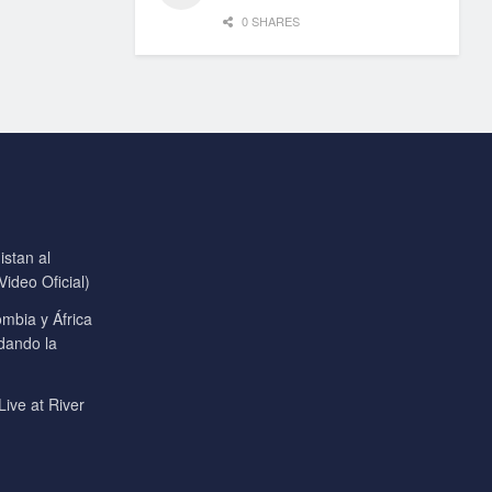
0 SHARES
stan al
ideo Oficial)
mbia y África
 dando la
Live at River