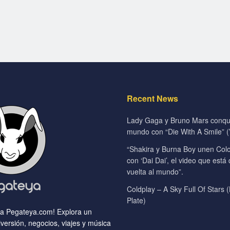
Recent News
Lady Gaga y Bruno Mars conqui
mundo con “Die With A Smile” (V
“Shakira y Burna Boy unen Colo
con ‘Dai Dai’, el video que está
vuelta al mundo”.
Coldplay – A Sky Full Of Stars (
Plate)
 a Pegateya.com! Explora un
versión, negocios, viajes y música