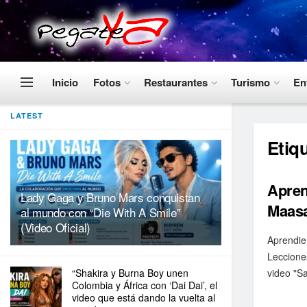
Inicio
Fotos
Restaurantes
Turismo
En
LATEST
Etiq
Apren
Lady Gaga y Bruno Mars conquistan
Maasa
al mundo con “Die With A Smile”
(Video Oficial)
Aprendie
Leccione
“Shakira y Burna Boy unen
video "Sa
Colombia y África con ‘Dai Dai’, el
video que está dando la vuelta al