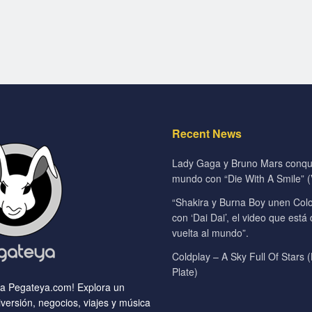
Recent News
Lady Gaga y Bruno Mars conqui
mundo con “Die With A Smile” (V
“Shakira y Burna Boy unen Colo
con ‘Dai Dai’, el video que está
vuelta al mundo”.
Coldplay – A Sky Full Of Stars (
Plate)
 a Pegateya.com! Explora un
versión, negocios, viajes y música