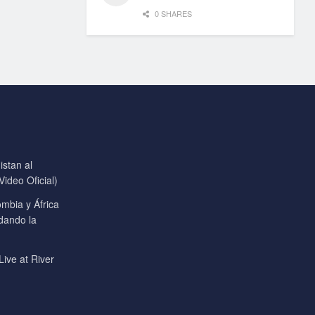
0 SHARES
stan al
ideo Oficial)
mbia y África
 dando la
Live at River