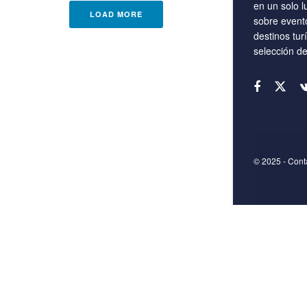
en un solo l
LOAD MORE
sobre event
destinos tur
selección d
© 2025
- Con