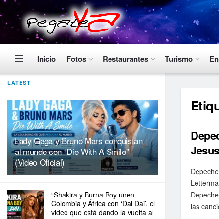
Inicio
Fotos
Restaurantes
Turismo
En
LATEST
Etiq
Depec
Lady Gaga y Bruno Mars conquistan
Jesus
al mundo con “Die With A Smile”
(Video Oficial)
Depeche 
Letterman
“Shakira y Burna Boy unen
Depeche 
Colombia y África con ‘Dai Dai’, el
las canci
video que está dando la vuelta al