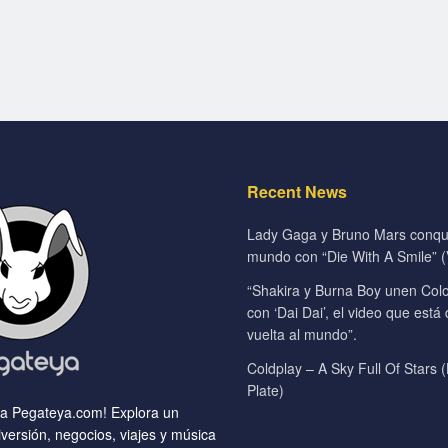
Recent News
Lady Gaga y Bruno Mars conqui
mundo con “Die With A Smile” (V
“Shakira y Burna Boy unen Colo
con ‘Dai Dai’, el video que está
vuelta al mundo”.
Coldplay – A Sky Full Of Stars (
Plate)
 a Pegateya.com! Explora un
versión, negocios, viajes y música