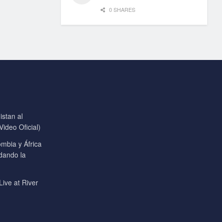
0 SHARES
stan al
ideo Oficial)
mbia y África
 dando la
Live at River