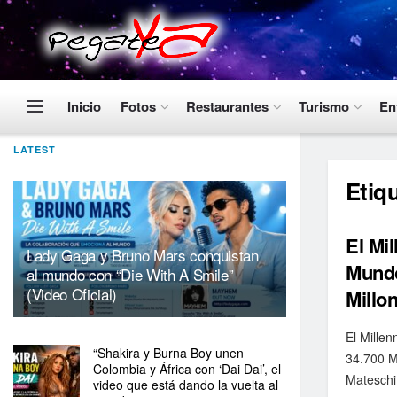
Inicio
Fotos
Restaurantes
Turismo
En
LATEST
Etiq
El Mi
Lady Gaga y Bruno Mars conquistan
Mundo
al mundo con “Die With A Smile”
(Video Oficial)
Millo
El Mille
“Shakira y Burna Boy unen
34.700 M
Colombia y África con ‘Dai Dai’, el
Mateschit
video que está dando la vuelta al