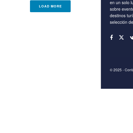
en un solo l
LOAD MORE
sobre event
destinos tur
selección d
© 2025
- Con