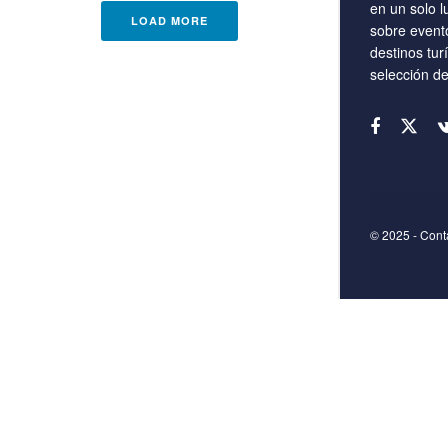
en un solo l
LOAD MORE
sobre event
destinos tur
selección d
© 2025
- Con