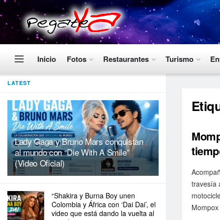
Inicio
Fotos
Restaurantes
Turismo
En
LATEST
Etiq
Mompo
Lady Gaga y Bruno Mars conquistan
tiemp
al mundo con “Die With A Smile”
(Video Oficial)
Acompaña
travesía
“Shakira y Burna Boy unen
motocicle
Colombia y África con ‘Dai Dai’, el
Mompox .
video que está dando la vuelta al