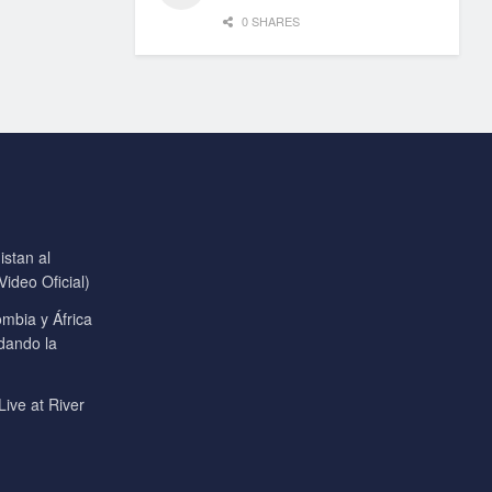
0 SHARES
stan al
ideo Oficial)
mbia y África
 dando la
Live at River