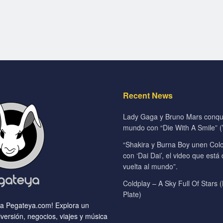
Recent News
Lady Gaga y Bruno Mars conqui
mundo con “Die With A Smile” (V
“Shakira y Burna Boy unen Colo
con ‘Dai Dai’, el video que está
vuelta al mundo”.
Coldplay – A Sky Full Of Stars (
Plate)
 a Pegateya.com! Explora un
versión, negocios, viajes y música