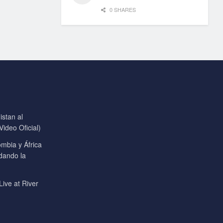
0 SHARES
stan al
ideo Oficial)
mbia y África
 dando la
Live at River