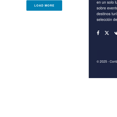
en un solo l
LOAD MORE
sobre event
destinos tur
selección d
© 2025
- Con