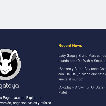
Recent News
Lady Gaga y Bruno Mars conqui
mundo con “Die With A Smile” (V
“Shakira y Burna Boy unen Colo
con ‘Dai Dai’, el video que está
vuelta al mundo”.
Coldplay – A Sky Full Of Stars (
Plate)
 a Pegateya.com! Explora un
versión, negocios, viajes y música