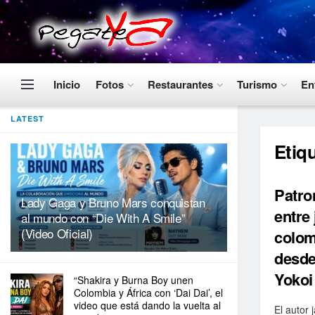
Inicio
Fotos
Restaurantes
Turismo
En
LATEST
Etiq
Patro
Lady Gaga y Bruno Mars conquistan
entre
al mundo con “Die With A Smile”
(Video Oficial)
colom
desde
Yokoi
“Shakira y Burna Boy unen
Colombia y África con ‘Dai Dai’, el
video que está dando la vuelta al
El autor