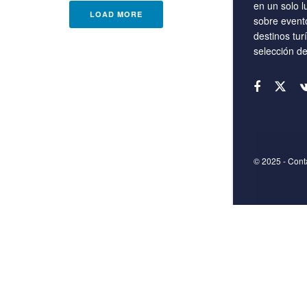
en un solo l
LOAD MORE
sobre event
destinos tur
selección d
© 2025
- Con