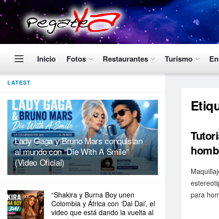
Inicio
Fotos
Restaurantes
Turismo
En
LATEST
Etiq
Tutori
Lady Gaga y Bruno Mars conquistan
homb
al mundo con “Die With A Smile”
(Video Oficial)
Maquilla
estereoti
“Shakira y Burna Boy unen
para hom
Colombia y África con ‘Dai Dai’, el
video que está dando la vuelta al