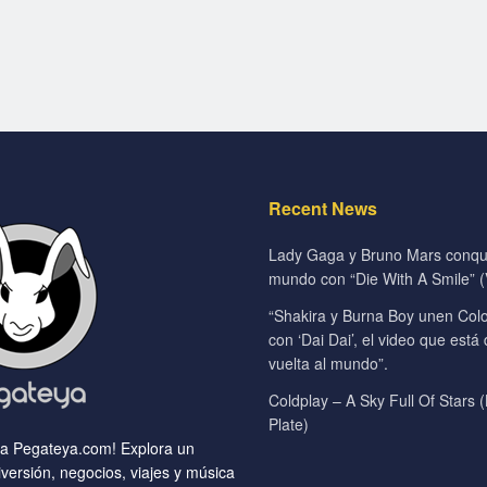
Recent News
Lady Gaga y Bruno Mars conqui
mundo con “Die With A Smile” (V
“Shakira y Burna Boy unen Colo
con ‘Dai Dai’, el video que está
vuelta al mundo”.
Coldplay – A Sky Full Of Stars (
Plate)
 a Pegateya.com! Explora un
versión, negocios, viajes y música