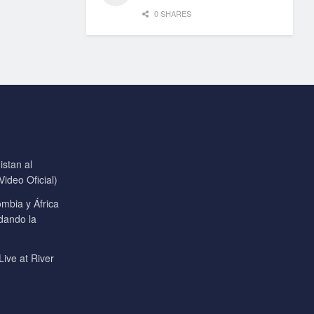
0 SHARES
stan al
ideo Oficial)
mbia y África
 dando la
Live at River