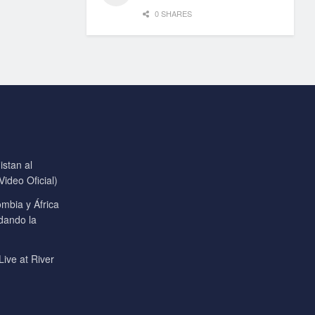
0 SHARES
stan al
ideo Oficial)
mbia y África
 dando la
Live at River