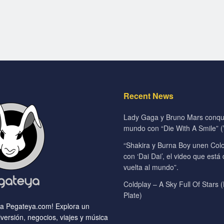
Recent News
Lady Gaga y Bruno Mars conqui
mundo con “Die With A Smile” (V
“Shakira y Burna Boy unen Colo
con ‘Dai Dai’, el video que está
vuelta al mundo”.
Coldplay – A Sky Full Of Stars (
Plate)
 a Pegateya.com! Explora un
versión, negocios, viajes y música