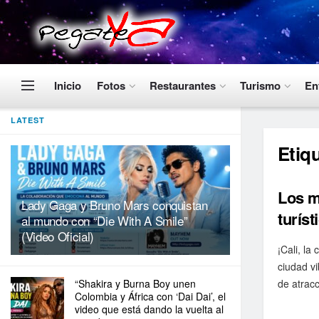
Inicio
Fotos
Restaurantes
Turismo
En
LATEST
Etiq
Los m
Lady Gaga y Bruno Mars conquistan
turíst
al mundo con “Die With A Smile”
(Video Oficial)
¡Cali, la
ciudad v
“Shakira y Burna Boy unen
de atracc
Colombia y África con ‘Dai Dai’, el
video que está dando la vuelta al