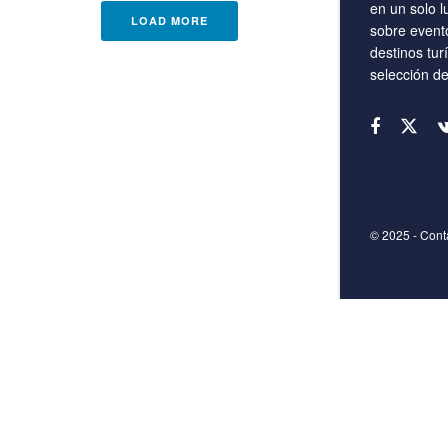
en un solo l
LOAD MORE
sobre event
destinos tur
selección d
© 2025
- Con