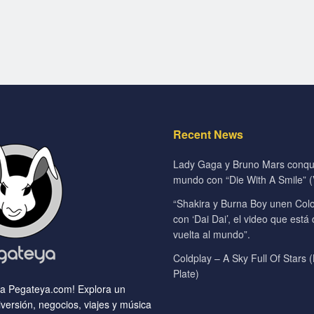
Recent News
Lady Gaga y Bruno Mars conqui
mundo con “Die With A Smile” (V
“Shakira y Burna Boy unen Colo
con ‘Dai Dai’, el video que está
vuelta al mundo”.
Coldplay – A Sky Full Of Stars (
Plate)
 a Pegateya.com! Explora un
versión, negocios, viajes y música