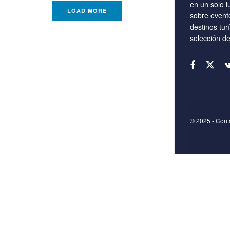
en un solo l
LOAD MORE
sobre event
destinos tur
selección d
© 2025
- Con