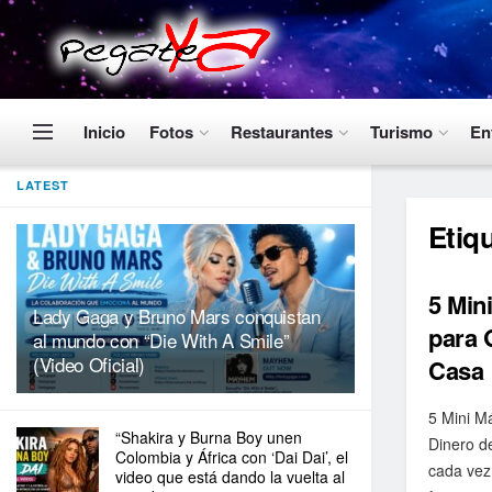
Inicio
Fotos
Restaurantes
Turismo
En
LATEST
Etiq
5 Min
Lady Gaga y Bruno Mars conquistan
para 
al mundo con “Die With A Smile”
(Video Oficial)
Casa
5 Mini M
“Shakira y Burna Boy unen
Dinero d
Colombia y África con ‘Dai Dai’, el
cada vez
video que está dando la vuelta al