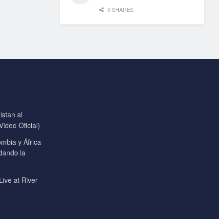
0 SHARES
stan al
ideo Oficial)
mbia y África
 dando la
Live at River