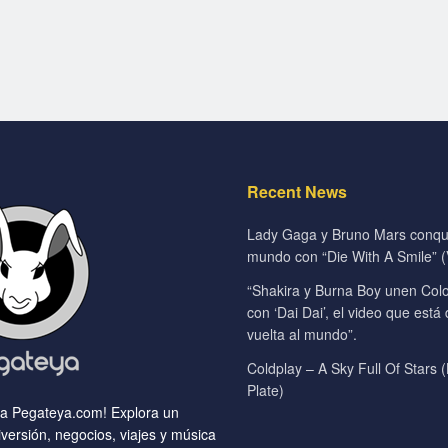
Recent News
Lady Gaga y Bruno Mars conqui
mundo con “Die With A Smile” (V
“Shakira y Burna Boy unen Colo
con ‘Dai Dai’, el video que está
vuelta al mundo”.
Coldplay – A Sky Full Of Stars (
Plate)
 a Pegateya.com! Explora un
versión, negocios, viajes y música