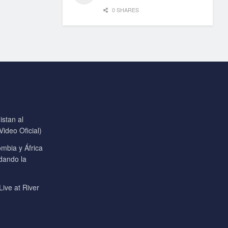
0 SHARES
stan al
ideo Oficial)
mbia y África
 dando la
Live at River