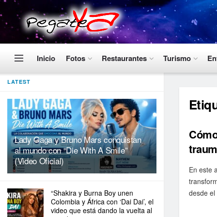
Inicio
Fotos
Restaurantes
Turismo
En
LATEST
Etiq
Cómo 
Lady Gaga y Bruno Mars conquistan
traum
al mundo con “Die With A Smile”
(Video Oficial)
En este a
transfor
“Shakira y Burna Boy unen
desde el 
Colombia y África con ‘Dai Dai’, el
video que está dando la vuelta al