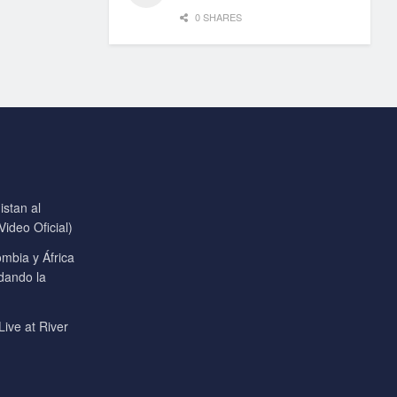
0 SHARES
stan al
ideo Oficial)
mbia y África
 dando la
Live at River