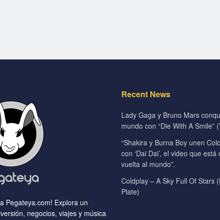
Recent News
Lady Gaga y Bruno Mars conqui
mundo con “Die With A Smile” (V
“Shakira y Burna Boy unen Colo
con ‘Dai Dai’, el video que está
vuelta al mundo”.
Coldplay – A Sky Full Of Stars (
Plate)
 a Pegateya.com! Explora un
versión, negocios, viajes y música