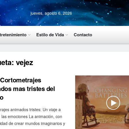
jueves, agosto 6, 2026
tretenimiento
Estilo de Vida
Contacto
ueta:
vejez
 Cortometrajes
dos mas tristes del
o
ajes animados tristes: Un viaje a
e las emociones La animación, con
idad de crear mundos imaginarios y