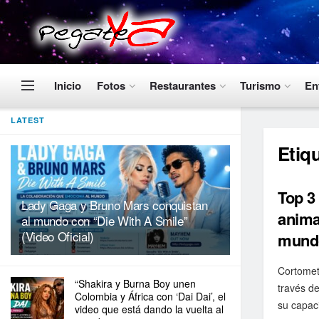
Inicio
Fotos
Restaurantes
Turismo
En
LATEST
Etiq
Top 3
Lady Gaga y Bruno Mars conquistan
anima
al mundo con “Die With A Smile”
(Video Oficial)
mund
Cortometr
“Shakira y Burna Boy unen
través d
Colombia y África con ‘Dai Dai’, el
su capac
video que está dando la vuelta al