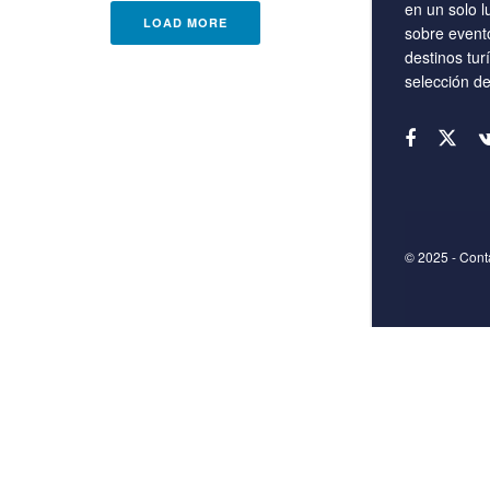
en un solo l
LOAD MORE
sobre event
destinos tur
selección d
© 2025
- Con