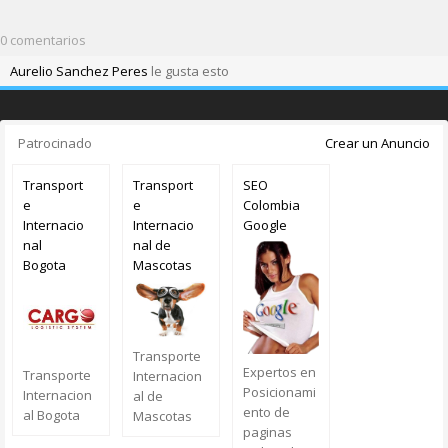
0 comentarios
Aurelio Sanchez Peres
le gusta esto
Patrocinado
Crear un Anuncio
Transport
Transport
SEO
e
e
Colombia
Internacio
Internacio
Google
nal
nal de
Bogota
Mascotas
Transporte
Expertos en
Transporte
Internacion
Posicionami
Internacion
al de
ento de
al Bogota
Mascotas
paginas