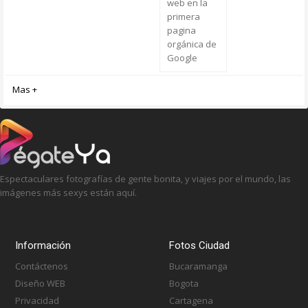
web en la
primera
pagina
orgánica de
Google
Mas +
Espectaculares fotografías de gente bonita, y viajes por el mundo, las
imágenes más sexys están aquí.
Información
Fotos Ciudad
Contáctenos
Bucaramanga
Diseño WEB
Bogota
Privacidad
Cartagena