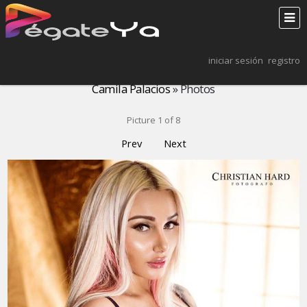
iniciar sesión
registro
Camila Palacios
» Photos
Picture 1 of 8
Prev
Next