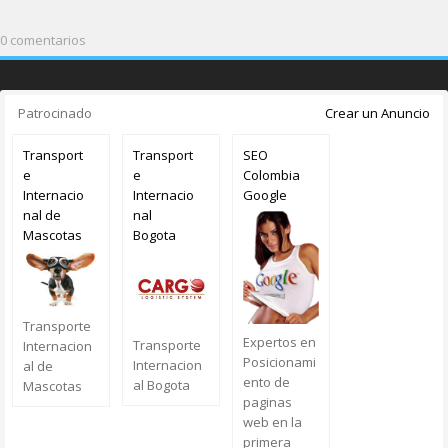
0 comentarios
Patrocinado
Crear un Anuncio
Transport
Transport
SEO
e
e
Colombia
Internacio
Internacio
Google
nal de
nal
Mascotas
Bogota
Transporte
Expertos en
Transporte
Internacion
Posicionami
Internacion
al de
ento de
al Bogota
Mascotas
paginas
web en la
primera