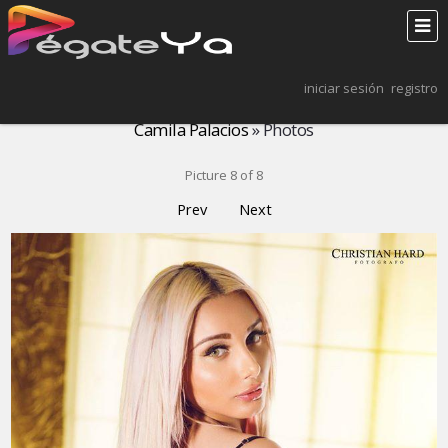
iniciar sesión
registro
Camila Palacios
» Photos
Picture 8 of 8
Prev
Next