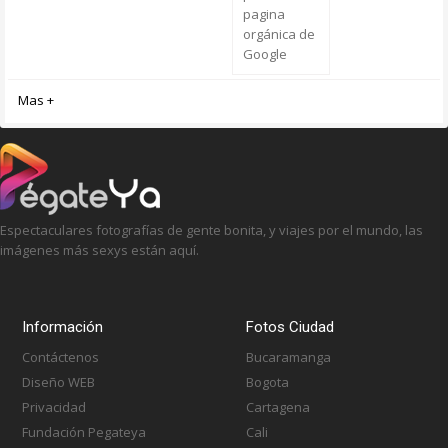
pagina
orgánica de
Google
Mas +
Espectaculares fotografías de gente bonita, y viajes por el mundo, las
imágenes más sexys están aquí.
Información
Fotos Ciudad
Contáctenos
Bucaramanga
Diseño WEB
Bogota
Privacidad
Cartagena
Fundación Pegateya
Cali