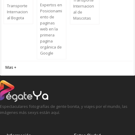
Transporte
Expertos en
Transporte
Internacion
Posicionami
Internacion
al de
ento de
al Bogota
Mascotas
paginas
web en la
primera
pagina
orgánica de
Google
Mas +
Espectaculares fotografías de gente bonita, y viajes por el mundo, las
imágenes más sexys están aquí.