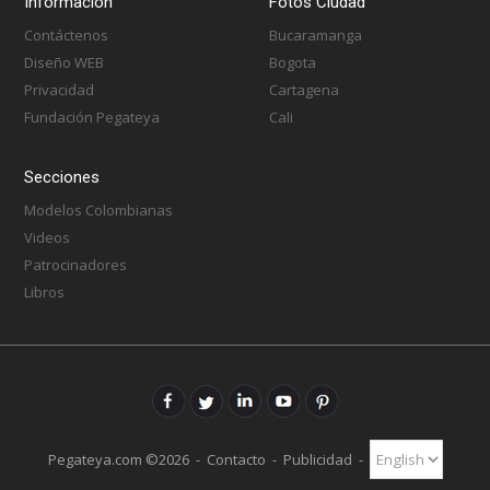
Información
Fotos Ciudad
Contáctenos
Bucaramanga
Diseño WEB
Bogota
Privacidad
Cartagena
Fundación Pegateya
Cali
Secciones
Modelos Colombianas
Videos
Patrocinadores
Libros
Pegateya.com ©2026 -
Contacto
-
Publicidad
-