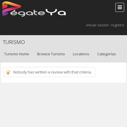
iniciar sesión
registro
TURISMO
Turismo Home
Browse Turismo
Locations
Categorías
B
Nobody has written a review with that criteria.