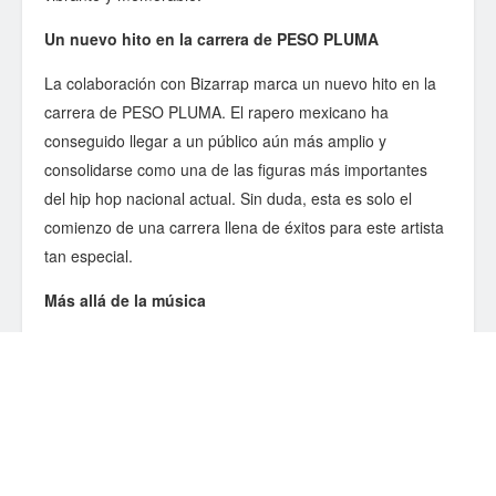
Un nuevo hito en la carrera de PESO PLUMA
La colaboración con Bizarrap marca un nuevo hito en la
carrera de PESO PLUMA. El rapero mexicano ha
conseguido llegar a un público aún más amplio y
consolidarse como una de las figuras más importantes
del hip hop nacional actual. Sin duda, esta es solo el
comienzo de una carrera llena de éxitos para este artista
tan especial.
Más allá de la música
PESO PLUMA no solo es un gran artista, sino también un
activista social que utiliza su música para visibilizar las
problemáticas que afectan a su comunidad. El rapero
mexicano ha participado en diversas campañas de
concienciación social y se ha convertido en una voz
importante para la juventud mexicana.