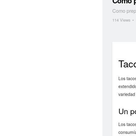
Cómo pr
Como prepa
114
Views
Taco
Los taco
extendido
variedad
Un po
Los taco
consumían