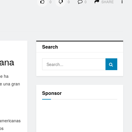
0
0
0
SHARE
Search
cana
se ha
de una gran
Sponsor
oamericanas
os