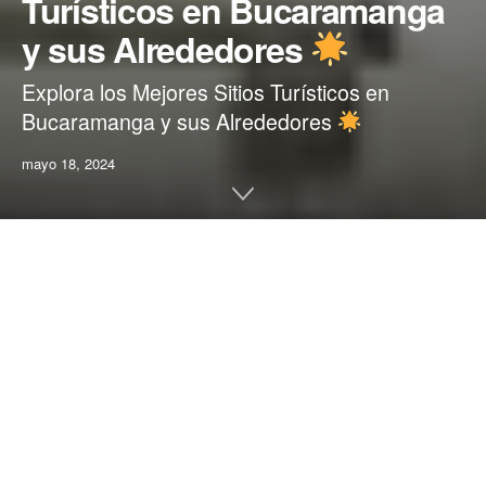
Turísticos en Bucaramanga
y sus Alrededores
Explora los Mejores Sitios Turísticos en
Bucaramanga y sus Alrededores
mayo 18, 2024
Home
Viajes y Turismo
Bucaramanga, conocida como la «Ciudad Bonita»
de Colombia, es un destino repleto de paisajes
impresionantes, cultura vibrante y una gran
variedad de actividades para todos los gustos. Si
planeas visitar Bucaramanga y sus alrededores,
aquí tienes una guía detallada de los sitios
turísticos que no te puedes perder: