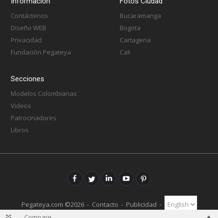
Información
Fotos Ciudad
Contáctenos
Bucaramanga
Diseño WEB
Bogota
Privacidad
Cartagena
Fundación Pegateya
Cali
Secciones
Modelos Colombianas
Videos
Patrocinadores
Libros
Pegateya.com ©2026 -
Contacto
-
Publicidad
-
Compare