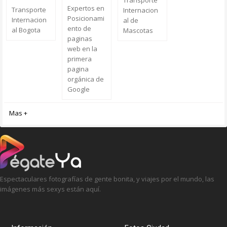
Transporte
Expertos en
Transporte
Internacion
Posicionami
Internacion
al de
ento de
al Bogota
Mascotas
paginas
web en la
primera
pagina
orgánica de
Google
Mas +
Espectaculares fotografías de gente bonita, y viajes por el mundo, las
imágenes más sexys están aquí.