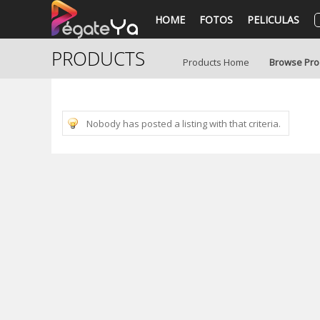
HOME
FOTOS
PELICULAS
PRODUCTS
Products Home
Browse Pro
Nobody has posted a listing with that criteria.