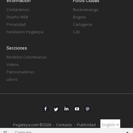
Información
Fotos Ciudad
Contáctenos
Bucaramanga
Diseño WEB
Bogota
Privacidad
Cartagena
Fundación Pegateya
Cali
Secciones
Modelos Colombianas
Videos
Patrocinadores
Libros
Pegateya.com ©2026 -
Contacto
-
Publicidad
-
Compare