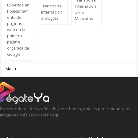
Transporte
Expertos en
Transporte
Internacion
Posicionami
Internacion
al de
ento de
al Bogota
Mascotas
paginas
web en la
primera
pagina
orgánica de
Google
Mas +
Espectaculares fotografías de gente bonita, y viajes por el mundo, las
imágenes más sexys están aquí.