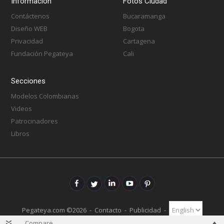
Información
Fotos Ciudad
Contáctenos
Bucaramanga
Diseño WEB
Bogota
Privacidad
Cartagena
Fundación Pegateya
Cali
Secciones
Modelos Colombianas
Videos
Patrocinadores
Libros
Pegateya.com ©2026 -
Contacto
-
Publicidad
-
Compare