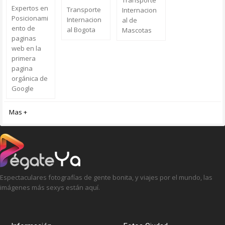
Transporte
Expertos en
Transporte
Internacion
Posicionami
Internacion
al de
ento de
al Bogota
Mascotas
paginas
web en la
primera
pagina
orgánica de
Google
Mas +
Espectaculares fotografías de gente bonita, y viajes por el mundo, las
imágenes más sexys están aquí.