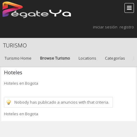
iniciar sesión
registro
TURISMO
Turismo Home
Browse Turismo
Locations
Categorías
B
Hoteles
Hoteles en Bogota
Nobody has publicado a anuncios with that criteria.
Hoteles en Bogota