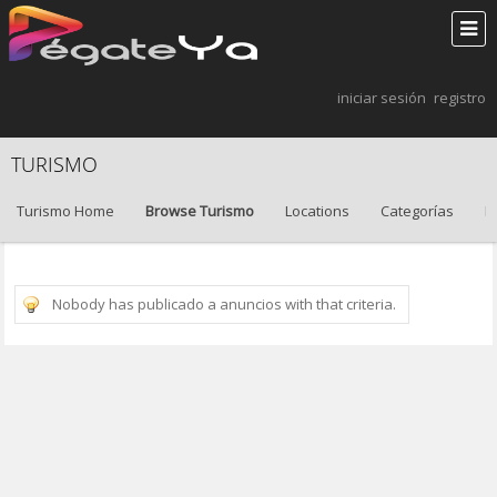
iniciar sesión
registro
TURISMO
Turismo Home
Browse Turismo
Locations
Categorías
B
Nobody has publicado a anuncios with that criteria.