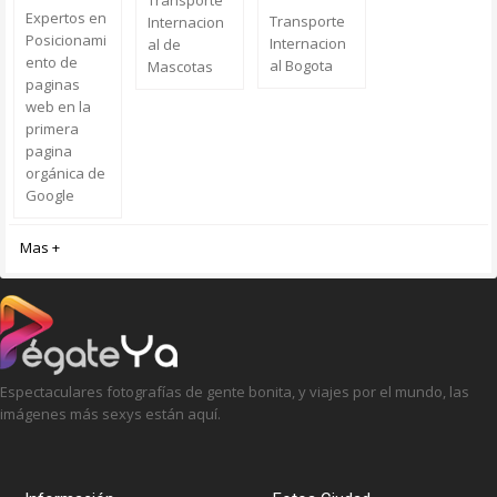
Transporte
Expertos en
Transporte
Internacion
Posicionami
Internacion
al de
ento de
al Bogota
Mascotas
paginas
web en la
primera
pagina
orgánica de
Google
Mas +
Espectaculares fotografías de gente bonita, y viajes por el mundo, las
imágenes más sexys están aquí.