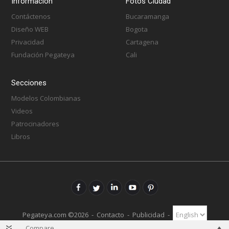
Información
Fotos Ciudad
Contáctenos
Bucaramanga
Diseño WEB
Bogota
Privacidad
Cartagena
Fundación Pegateya
Cali
Secciones
Modelos Colombianas
Videos
Patrocinadores
Libros
Pegateya.com ©2026 -
Contacto
-
Publicidad
-
Compare