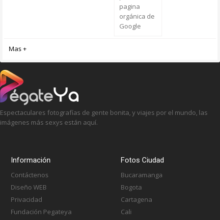
pagina
orgánica de
Google
Mas +
Espectaculares fotografías de gente bonita, y viajes por el mundo, las
imágenes más sexys están aquí.
Información
Fotos Ciudad
Contáctenos
Bucaramanga
Diseño WEB
Bogota
Privacidad
Cartagena
Fundación Pegateya
Cali