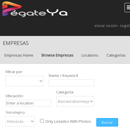
iniciar sesión
regis
EMPRESAS
Empresas Home
Browse Empresas
Locations
Categorías
Filtrar por
Name / Keyword
Categoría
Ubicación:
Subcategory
Only Listados With Photos
Buscar