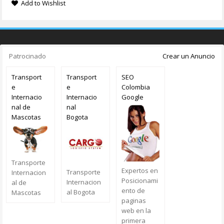
Add to Wishlist
Patrocinado
Crear un Anuncio
Transport
Transport
SEO
e
e
Colombia
Internacio
Internacio
Google
nal de
nal
Mascotas
Bogota
Transporte
Expertos en
Transporte
Internacion
Posicionami
Internacion
al de
ento de
al Bogota
Mascotas
paginas
web en la
primera