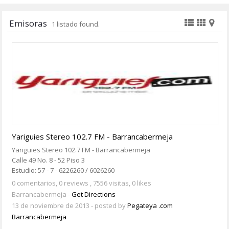
Emisoras
1 listado found.
Yariguies Stereo 102.7 FM - Barrancabermeja
Yariguies Stereo 102.7 FM - Barrancabermeja
Calle 49 No. 8 - 52 Piso 3
Estudio: 57 - 7 - 6226260 / 6026260
0 comentarios,
0 reviews
, 7556 visitas, 0 likes
Barrancabermeja -
Get Directions
13 de noviembre de 2013
- posted by
Pegateya .com
Barrancabermeja