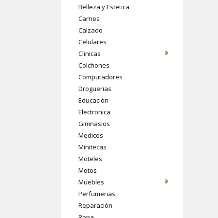
Belleza y Estetica
Carnes
Calzado
Celulares
Clinicas
Colchones
Computadores
Droguerias
Educación
Electronica
Gimnasios
Medicos
Minitecas
Moteles
Motos
Muebles
Perfumerias
Reparación
Ropa