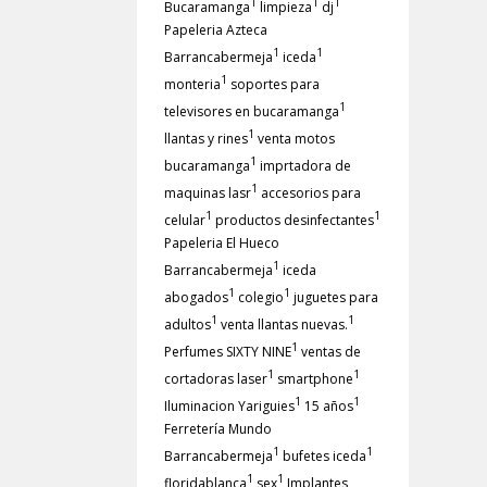
1
1
1
Bucaramanga
limpieza
dj
Papeleria Azteca
1
1
Barrancabermeja
iceda
1
monteria
soportes para
1
televisores en bucaramanga
1
llantas y rines
venta motos
1
bucaramanga
imprtadora de
1
maquinas lasr
accesorios para
1
1
celular
productos desinfectantes
Papeleria El Hueco
1
Barrancabermeja
iceda
1
1
abogados
colegio
juguetes para
1
1
adultos
venta llantas nuevas.
1
Perfumes SIXTY NINE
ventas de
1
1
cortadoras laser
smartphone
1
1
Iluminacion Yariguies
15 años
Ferretería Mundo
1
1
Barrancabermeja
bufetes iceda
1
1
floridablanca
sex
Implantes