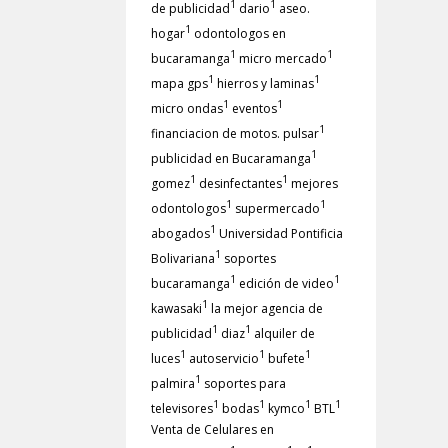
1
1
de publicidad
dario
aseo.
1
hogar
odontologos en
1
1
bucaramanga
micro mercado
1
1
mapa gps
hierros y laminas
1
1
micro ondas
eventos
1
financiacion de motos. pulsar
1
publicidad en Bucaramanga
1
1
gomez
desinfectantes
mejores
1
1
odontologos
supermercado
1
abogados
Universidad Pontificia
1
Bolivariana
soportes
1
1
bucaramanga
edición de video
1
kawasaki
la mejor agencia de
1
1
publicidad
diaz
alquiler de
1
1
1
luces
autoservicio
bufete
1
palmira
soportes para
1
1
1
1
televisores
bodas
kymco
BTL
Venta de Celulares en