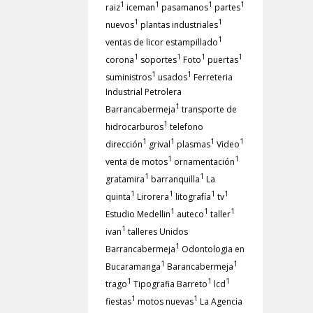
1
1
1
1
raiz
iceman
pasamanos
partes
1
1
nuevos
plantas industriales
1
ventas de licor estampillado
1
1
1
1
corona
soportes
Foto
puertas
1
1
suministros
usados
Ferreteria
Industrial Petrolera
1
Barrancabermeja
transporte de
1
hidrocarburos
telefono
1
1
1
1
dirección
grival
plasmas
Video
1
1
venta de motos
ornamentación
1
1
gratamira
barranquilla
La
1
1
1
1
quinta
Lirorera
litografía
tv
1
1
1
Estudio Medellin
auteco
taller
1
ivan
talleres Unidos
1
Barrancabermeja
Odontologia en
1
1
Bucaramanga
Barancabermeja
1
1
1
trago
Tipografia Barreto
lcd
1
1
fiestas
motos nuevas
La Agencia