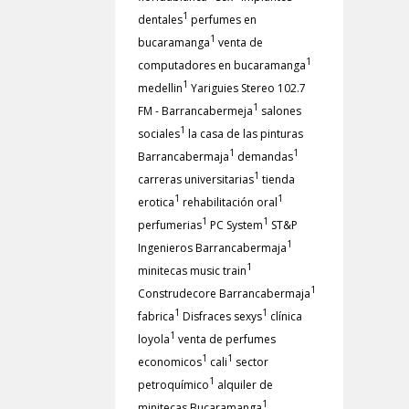
1
dentales
perfumes en
1
bucaramanga
venta de
1
computadores en bucaramanga
1
medellin
Yariguies Stereo 102.7
1
FM - Barrancabermeja
salones
1
sociales
la casa de las pinturas
1
1
Barrancabermaja
demandas
1
carreras universitarias
tienda
1
1
erotica
rehabilitación oral
1
1
perfumerias
PC System
ST&P
1
Ingenieros Barrancabermaja
1
minitecas music train
1
Construdecore Barrancabermaja
1
1
fabrica
Disfraces sexys
clínica
1
loyola
venta de perfumes
1
1
economicos
cali
sector
1
petroquímico
alquiler de
1
minitecas Bucaramanga