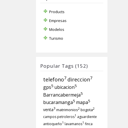
Products
Empresas
Modelos
Turismo
Popular Tags (152)
7
7
telefono
direccion
5
5
gps
ubicacion
5
Barrancabermeja
5
5
bucaramanga
mapa
3
2
2
venta
matrimonios
bogota
1
campos petroleros
aguardiente
1
1
antioqueño
lavamanos
finca