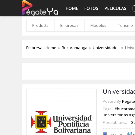
HOME
FOTOS
PELICULAS
Products
Empresas
Modelos
Turismo
Empresas Home
»
Bucaramanga
»
Universidades
»
Unive
Universidad
Posted By
Pegate
Tags -
#bucaram
universitarias
#g
Floridablanca -
Ge
679 6220
V