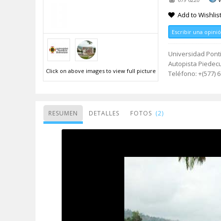
Add to Wishlis
Escribir una opini
Universidad Ponti
Autopista Piedec
Click on above images to view full picture
Teléfono: +(577) 
RESUMEN
DETALLES
FOTOS
(2)