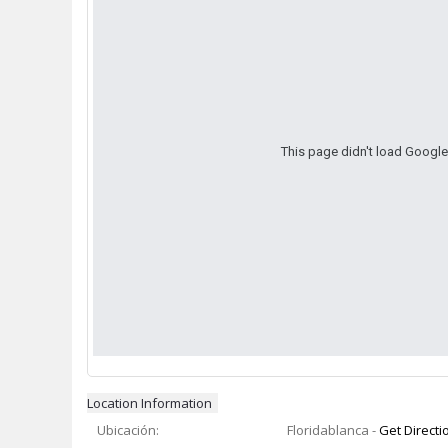
This page didn't load Google 
Location Information
Ubicación:
Floridablanca
-
Get Directi