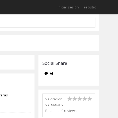
iniciar sesión
registro
Social Share
reras
Valoración
del usuario
Based on
0
reviews