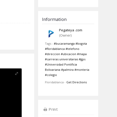
Information
Pegateya .com
(Owner)
Tags -
#bucaramanga
#bogota
#floridablanca
#telefono
#direccion
#ubicacion
#mapa
#carreras universitarias
#gps
#Universidad Pontificia
Bolivariana
#palmira
#monteria
#colegio
Floridablanca -
Get Directions
Print