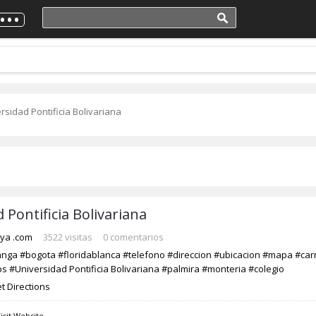
rsidad Pontificia Bolivariana
 Pontificia Bolivariana
ya .com
3522 visitas
0 comentarios
anga
#bogota
#floridablanca
#telefono
#direccion
#ubicacion
#mapa
#car
ps
#Universidad Pontificia Bolivariana
#palmira
#monteria
#colegio
t Directions
isit Website