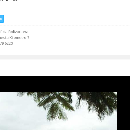
t
ón
ficia Bolivariana
uesta Kilometro 7
679 6220