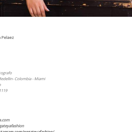
a Pelaez
tografo
dellin- Colombia - Miami
o
 1119
a.com
gateyafashion
nstagram.com/pegate
yafashion/