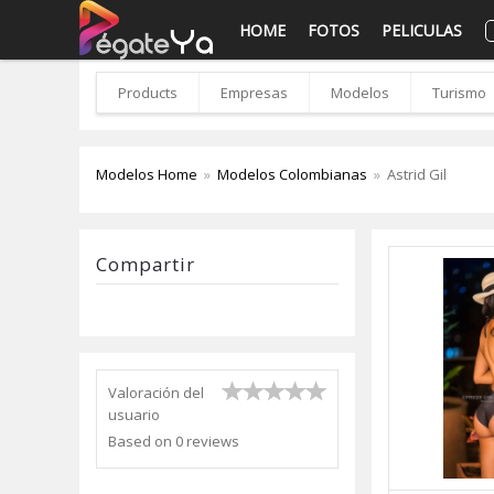
HOME
FOTOS
PELICULAS
Products
Empresas
Modelos
Turismo
Modelos Home
»
Modelos Colombianas
»
Astrid Gil
Compartir
Valoración del
usuario
Based on
0
reviews