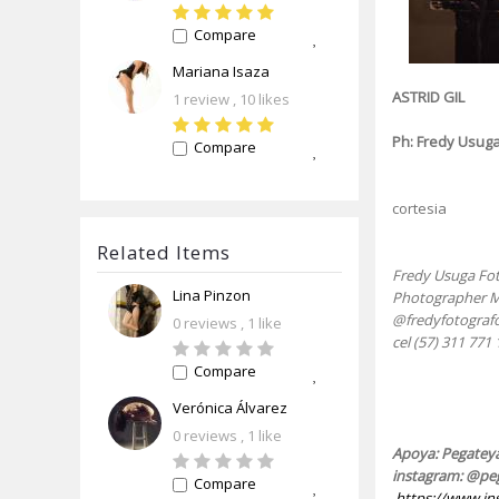
Compare
Mariana Isaza
ASTRID GIL
1 review
, 10 likes
Ph: Fredy Usug
Compare
cortesia
Related Items
Fredy Usuga Fo
Lina Pinzon
Photographer Me
@fredyfotograf
0 reviews
, 1 like
cel (57) 311 771
Compare
Verónica Álvarez
0 reviews
, 1 like
Apoya: Pegatey
instagram: @pe
Compare
https://www.i