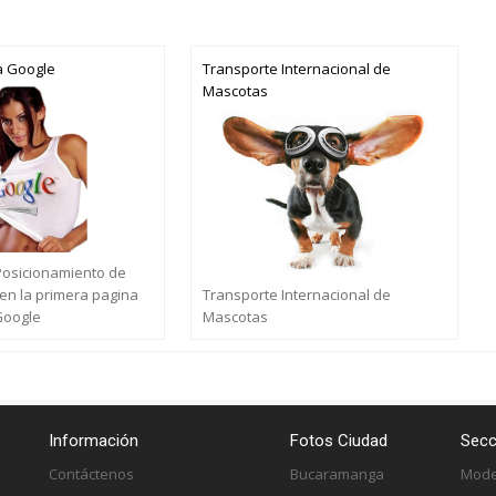
a Google
Transporte Internacional de
Mascotas
Posicionamiento de
en la primera pagina
Transporte Internacional de
Google
Mascotas
Información
Fotos Ciudad
Secc
Contáctenos
Bucaramanga
Mode