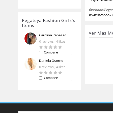
facebook/Pega
www.facebook.c
Pegateya Fashion Girls's
Items
Ver Mas M
Carolina Panesso
0 reviews
, 4 likes
Compare
Daniela Osorno
0 reviews
, 4 likes
Compare