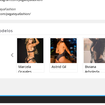
teyaFashion
om/pegateyafashion/
odelos
Marcela
Astrid Gil
Biviana
Grajales
Arboleda