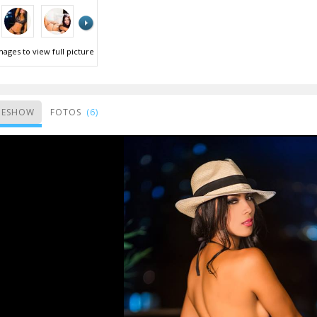
ages to view full picture
DESHOW
FOTOS
(6)