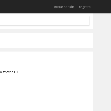
iniciar sesión
registro
fo
#Astrid Gil