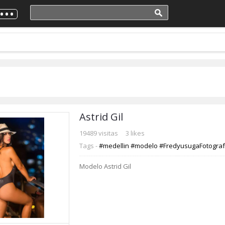
Astrid Gil
19489 visitas
3 likes
Tags -
#medellin
#modelo
#FredyusugaFotogra
Modelo Astrid Gil